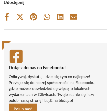
Udostępnij
Share
Share
Share
Share
Share
Share
on
on
on
on
on
on
Facebook
X
Pinterest
WhatsApp
LinkedIn
Email
(Twitter)
Dołącz do nas na Facebooku!
Odkrywaj, dyskutuj i dziel się tym co najlepsze!
Przyłącz się do naszej społeczności na Facebooku,
gdzie możesz dowiedzieć się więcej o lokalnych
wydarzeniach w Gliwicach. Twoje zdanie się liczy -
polub naszą stronę i bądź na bieżąco!
Polub nas!