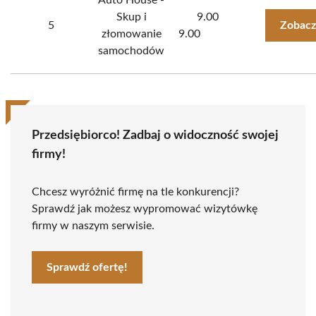
Auto House -
Skup i
9.00
5
Zobacz
złomowanie
9.00
samochodów
Przedsiębiorco! Zadbaj o widoczność swojej
firmy!
Chcesz wyróżnić firmę na tle konkurencji?
Sprawdź jak możesz wypromować wizytówkę
firmy w naszym serwisie.
Sprawdź ofertę!