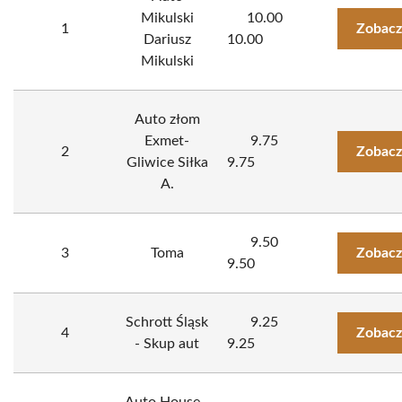
Mikulski
10.00
1
Zobacz
Dariusz
10.00
Mikulski
Auto złom
Exmet-
9.75
2
Zobacz
Gliwice Siłka
9.75
A.
9.50
3
Toma
Zobacz
9.50
Schrott Śląsk
9.25
4
Zobacz
- Skup aut
9.25