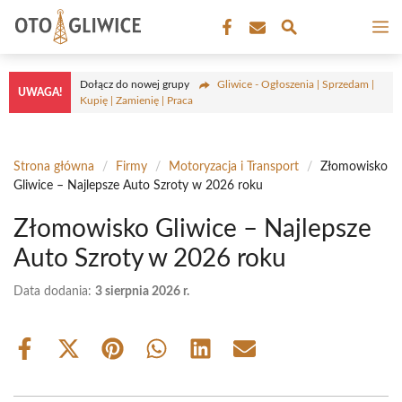
Przejdź
M
do
treści
Dołącz do nowej grupy
Gliwice - Ogłoszenia | Sprzedam |
UWAGA!
Kupię | Zamienię | Praca
Strona główna
/
Firmy
/
Motoryzacja i Transport
/
Złomowisko
Gliwice – Najlepsze Auto Szroty w 2026 roku
Złomowisko Gliwice – Najlepsze
Auto Szroty w 2026 roku
Data dodania:
3 sierpnia 2026 r.
Share
Share
Share
Share
Share
Share
on
on
on
on
on
on
Facebook
X
Pinterest
WhatsApp
LinkedIn
Email
(Twitter)