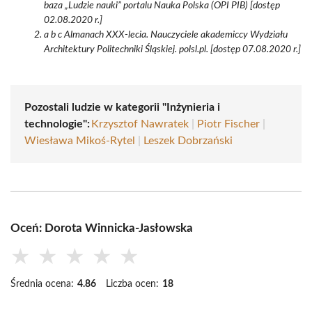
baza „Ludzie nauki” portalu Nauka Polska (OPI PIB) [dostęp
02.08.2020 r.]
a b c Almanach XXX-lecia. Nauczyciele akademiccy Wydziału
Architektury Politechniki Śląskiej. polsl.pl. [dostęp 07.08.2020 r.]
Pozostali ludzie w kategorii "Inżynieria i
technologie":
Krzysztof Nawratek
|
Piotr Fischer
|
Wiesława Mikoś-Rytel
|
Leszek Dobrzański
Oceń: Dorota Winnicka-Jasłowska
★
★
★
★
★
Średnia ocena:
4.86
Liczba ocen:
18