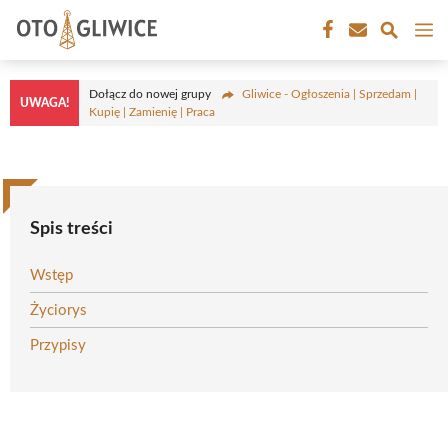
Przejdź
M
do
treści
Dołącz do nowej grupy
Gliwice - Ogłoszenia | Sprzedam |
UWAGA!
Kupię | Zamienię | Praca
Spis treści
Wstęp
Życiorys
Przypisy