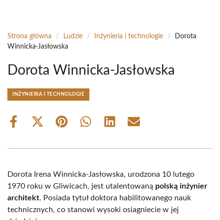
Strona główna
/
Ludzie
/
Inżynieria i technologie
/
Dorota
Winnicka-Jasłowska
Dorota Winnicka-Jasłowska
INŻYNIERIA I TECHNOLOGIE
Share
Share
Share
Share
Share
Share
on
on
on
on
on
on
Facebook
X
Pinterest
WhatsApp
LinkedIn
Email
(Twitter)
Dorota Irena Winnicka-Jasłowska, urodzona 10 lutego
1970 roku w Gliwicach, jest utalentowaną
polską inżynier
architekt
. Posiada tytuł doktora habilitowanego nauk
technicznych, co stanowi wysoki osiagniecie w jej