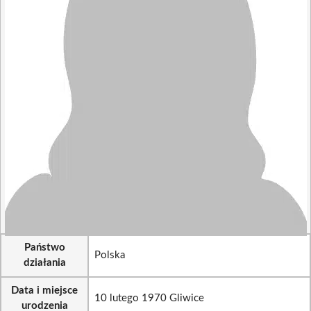
Państwo
Polska
działania
Data i miejsce
10 lutego 1970 Gliwice
urodzenia