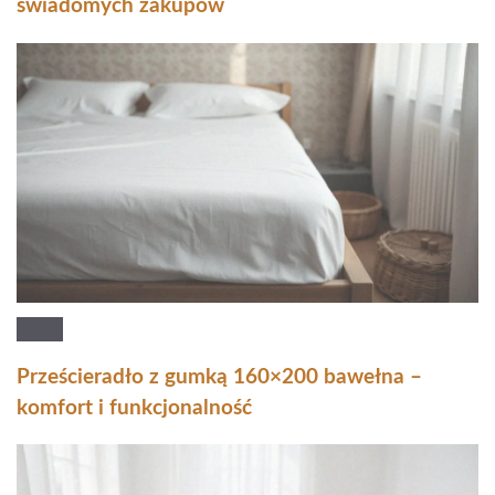
świadomych zakupów
Prześcieradło z gumką 160×200 bawełna –
komfort i funkcjonalność