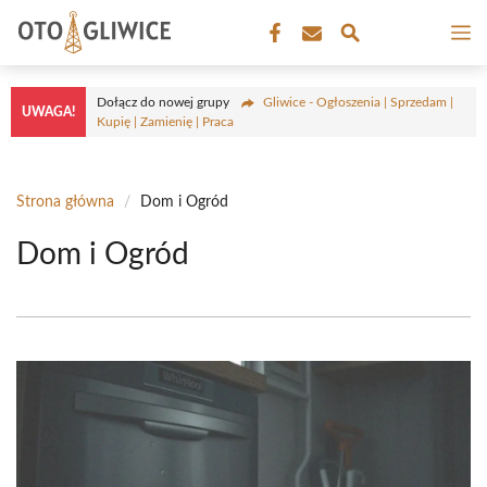
Przejdź
M
do
treści
Dołącz do nowej grupy
Gliwice - Ogłoszenia | Sprzedam |
UWAGA!
Kupię | Zamienię | Praca
Strona główna
/
Dom i Ogród
Dom i Ogród