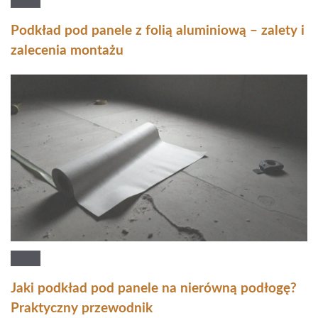
Podkład pod panele z folią aluminiową – zalety i
zalecenia montażu
Jaki podkład pod panele na nierówną podłogę?
Praktyczny przewodnik