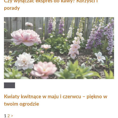
Czy wyłączać ekspres do kawy? Korzyści i
porady
Kwiaty kwitnące w maju i czerwcu – piękno w
twoim ogrodzie
1
2
>