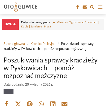
Przejdź
M
do
treści
Dołącz do nowej grupy
Gliwice - Ogłoszenia | Sprzedam |
UWAGA!
Kupię | Zamienię | Praca
Strona główna
/
Kronika Policyjna
/
Poszukiwania sprawcy
kradzieży w Pyskowicach – pomóż rozpoznać mężczyznę
Poszukiwania sprawcy kradzieży
w Pyskowicach – pomóż
rozpoznać mężczyznę
Data dodania:
20 kwietnia 2026 r.
Share
Share
Share
Share
Share
Share