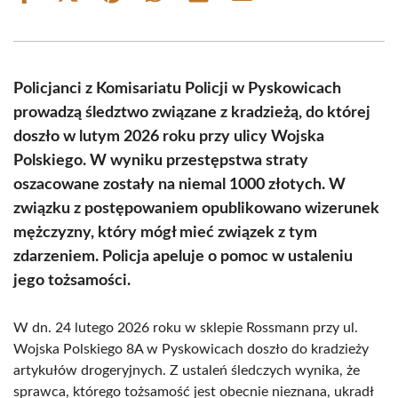
on
on
on
on
on
on
Facebook
X
Pinterest
WhatsApp
LinkedIn
Email
(Twitter)
Policjanci z Komisariatu Policji w Pyskowicach
prowadzą śledztwo związane z kradzieżą, do której
doszło w lutym 2026 roku przy ulicy Wojska
Polskiego. W wyniku przestępstwa straty
oszacowane zostały na niemal 1000 złotych. W
związku z postępowaniem opublikowano wizerunek
mężczyzny, który mógł mieć związek z tym
zdarzeniem. Policja apeluje o pomoc w ustaleniu
jego tożsamości.
W dn. 24 lutego 2026 roku w sklepie Rossmann przy ul.
Wojska Polskiego 8A w Pyskowicach doszło do kradzieży
artykułów drogeryjnych. Z ustaleń śledczych wynika, że
sprawca, którego tożsamość jest obecnie nieznana, ukradł