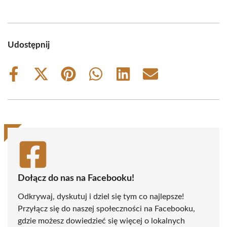
Udostępnij
Share
Share
Share
Share
Share
Share
on
on
on
on
on
on
Facebook
X
Pinterest
WhatsApp
LinkedIn
Email
(Twitter)
Dołącz do nas na Facebooku!
Odkrywaj, dyskutuj i dziel się tym co najlepsze!
Przyłącz się do naszej społeczności na Facebooku,
gdzie możesz dowiedzieć się więcej o lokalnych