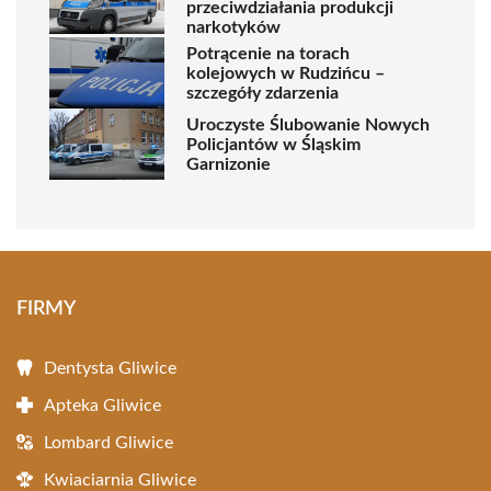
przeciwdziałania produkcji
narkotyków
Potrącenie na torach
kolejowych w Rudzińcu –
szczegóły zdarzenia
Uroczyste Ślubowanie Nowych
Policjantów w Śląskim
Garnizonie
FIRMY
Dentysta Gliwice
Apteka Gliwice
Lombard Gliwice
Kwiaciarnia Gliwice