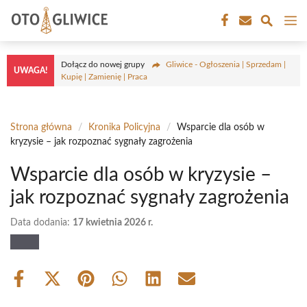
Przejdź
M
do
treści
Dołącz do nowej grupy
Gliwice - Ogłoszenia | Sprzedam |
UWAGA!
Kupię | Zamienię | Praca
Strona główna
/
Kronika Policyjna
/
Wsparcie dla osób w
kryzysie – jak rozpoznać sygnały zagrożenia
Wsparcie dla osób w kryzysie –
jak rozpoznać sygnały zagrożenia
Data dodania:
17 kwietnia 2026 r.
Share
Share
Share
Share
Share
Share
on
on
on
on
on
on
Facebook
X
Pinterest
WhatsApp
LinkedIn
Email