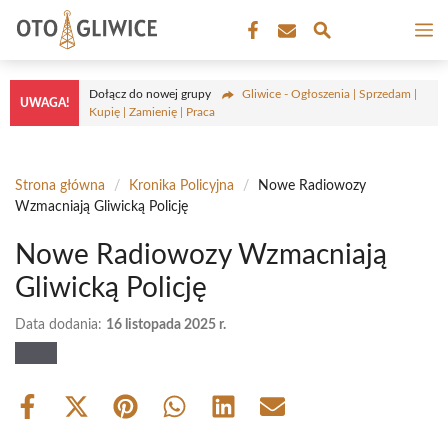
Przejdź
M
do
treści
Dołącz do nowej grupy
Gliwice - Ogłoszenia | Sprzedam |
UWAGA!
Kupię | Zamienię | Praca
Strona główna
/
Kronika Policyjna
/
Nowe Radiowozy
Wzmacniają Gliwicką Policję
Nowe Radiowozy Wzmacniają
Gliwicką Policję
Data dodania:
16 listopada 2025 r.
Share
Share
Share
Share
Share
Share
on
on
on
on
on
on
Facebook
X
Pinterest
WhatsApp
LinkedIn
Email