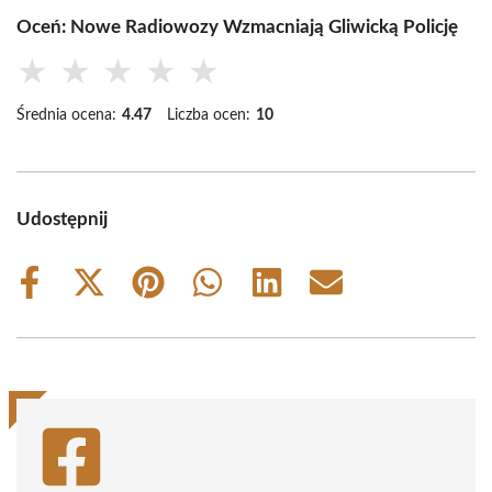
Oceń: Nowe Radiowozy Wzmacniają Gliwicką Policję
★
★
★
★
★
Średnia ocena:
4.47
Liczba ocen:
10
Udostępnij
Share
Share
Share
Share
Share
Share
on
on
on
on
on
on
Facebook
X
Pinterest
WhatsApp
LinkedIn
Email
(Twitter)