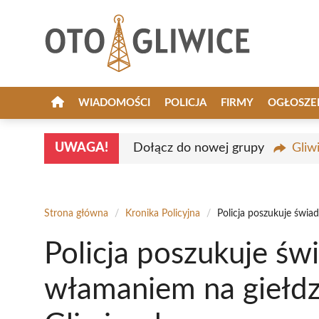
Przejdź
do
treści
WIADOMOŚCI
POLICJA
FIRMY
OGŁOSZE
UWAGA!
Dołącz do nowej grupy
Gliw
Strona główna
/
Kronika Policyjna
/
Policja poszukuje świ
Policja poszukuje św
włamaniem na giełd