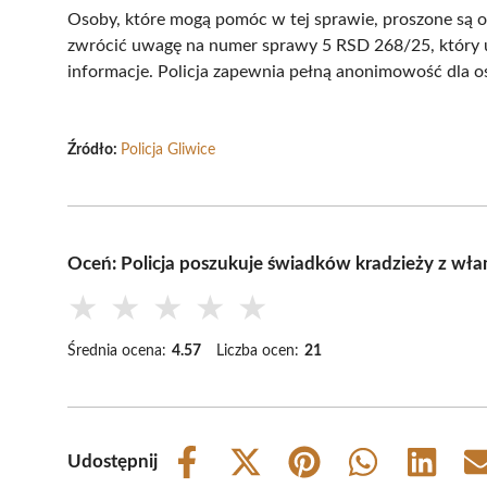
Osoby, które mogą pomóc w tej sprawie, proszone są o
zwrócić uwagę na numer sprawy 5 RSD 268/25, który uł
informacje. Policja zapewnia pełną anonimowość dla os
Źródło:
Policja Gliwice
Oceń: Policja poszukuje świadków kradzieży z wł
★
★
★
★
★
Średnia ocena:
4.57
Liczba ocen:
21
Udostępnij
Share
Share
Share
Share
Share
on
on
on
on
on