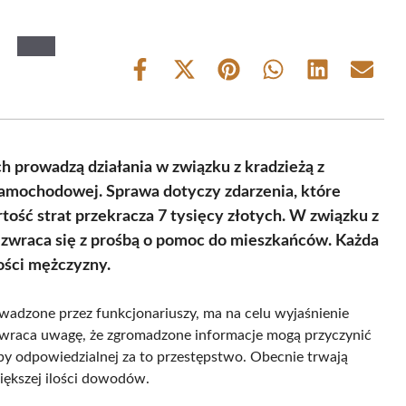
Share
Share
Share
Share
Share
Share
on
on
on
on
on
on
Facebook
X
Pinterest
WhatsApp
LinkedIn
Email
(Twitter)
ch prowadzą działania w związku z kradzieżą z
samochodowej. Sprawa dotyczy zdarzenia, które
rtość strat przekracza 7 tysięcy złotych. W związku z
, zwraca się z prośbą o pomoc do mieszkańców. Każda
ości mężczyzny.
adzone przez funkcjonariuszy, ma na celu wyjaśnienie
a zwraca uwagę, że zgromadzone informacje mogą przyczynić
by odpowiedzialnej za to przestępstwo. Obecnie trwają
większej ilości dowodów.