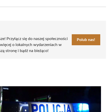
Email
sze! Przyłącz się do naszej społeczności
Polub nas!
 więcej o lokalnych wydarzeniach w
szą stronę i bądź na bieżąco!