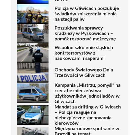
Policja w Gliwicach poszukuje
świadków zniszczenia mienia
na stacji paliw
Poszukiwania sprawcy
kradzieży w Pyskowicach –
pomóż rozpoznać mężczyznę
Wspólne szkolenie śląskich
kontrterrorystów z
naukowcami i saperami
Obchody Światowego Dnia
Trzeźwości w Gliwicach
Kampania „Mistrzu, pomyśl” na
rzecz bezpieczeństwa
użytkowników jednośladów w
Gliwicach
Mandat za drifting w Gliwicach
– Policja reaguje na
niebezpieczne zachowania
kierowców
Międzynarodowe spotkanie w
Brazylii na temat