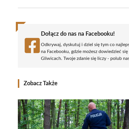
Facebook
X
Pinterest
WhatsApp
LinkedIn
(Twitter)
Dołącz do nas na Facebooku!
Odkrywaj, dyskutuj i dziel się tym co najlep
na Facebooku, gdzie możesz dowiedzieć się
Gliwicach. Twoje zdanie się liczy - polub na
Zobacz Także