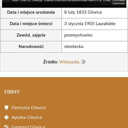
Data i miejsce urodzenia
8 luty 1833 Gliwice
Data i miejsce śmierci
3 stycznia 1905 Laurahütte
Zawód, zajęcie
przemysłowiec
Narodowość
niemiecka
Źródło:
Wikipedia
FIRMY
Dentysta Gliwice
Apteka Gliwice
Lombard Gliwice