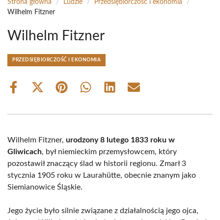
Strona główna
/
Ludzie
/
Przedsiębiorczość i ekonomia
/
Wilhelm Fitzner
Wilhelm Fitzner
PRZEDSIĘBIORCZOŚĆ I EKONOMIA
Share
Share
Share
Share
Share
Share
on
on
on
on
on
on
Facebook
X
Pinterest
WhatsApp
LinkedIn
Email
(Twitter)
Wilhelm Fitzner,
urodzony 8 lutego 1833 roku w
Gliwicach
, był niemieckim przemysłowcem, który
pozostawił znaczący ślad w historii regionu. Zmarł 3
stycznia 1905 roku w Laurahütte, obecnie znanym jako
Siemianowice Śląskie.
Jego życie było silnie związane z działalnością jego ojca,