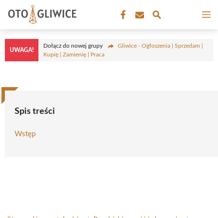
Przejdź
M
do
treści
Dołącz do nowej grupy
Gliwice - Ogłoszenia | Sprzedam |
UWAGA!
Kupię | Zamienię | Praca
Spis treści
Wstęp