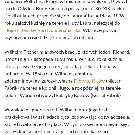
Johanna Wilhelma, który był mistrzem kowalskim. Przybył
on do Gliwic z Brunszwiku na początku lat 30. XIX wieku.
Po kilku latach przeniósł się do Laurahütte, gdzie w 1836
roku założył kuźnię na terenie Huty Laura, należącej do
Hugo I Henckel von Donnersmarcka
. Wkrótce po tym
wydarzeniu osiedlił się tam wraz z rodziną.
Wilhelm Fitzner miał dwóch braci, z których jeden, Richard,
urodził się 17 listopada 1850 roku. W 1855 roku kuźnia,
którą prowadził jego ojciec, została przekształcona w
kotlarnię. W 1868 roku Wilhelm, ambitny i
zdeterminowany, założył własną
Fabrykę Nitów
(Nieten
Fabrik) na terenie kolonii Hugo, a rok później na terenie
kolonii Wanda otworzył Fabrykę Kotłów (Kessel Fabrik).
W wakacje i podczas ferii Wilhelm oraz jego brat
praktykowali w zakładach ojca, zdobywając doświadczenie,
które trwało przez trzy lata. W tym czasie zapoznawali się z
wszystkimi aspektami pracy – od robotnika aż po