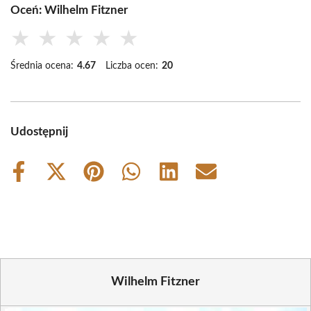
Oceń: Wilhelm Fitzner
★
★
★
★
★
Średnia ocena:
4.67
Liczba ocen:
20
Udostępnij
Share
Share
Share
Share
Share
Share
on
on
on
on
on
on
Facebook
X
Pinterest
WhatsApp
LinkedIn
Email
(Twitter)
Wilhelm Fitzner