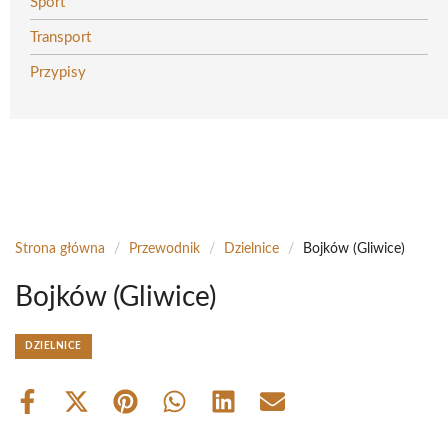
Sport
Transport
Przypisy
Strona główna
/
Przewodnik
/
Dzielnice
/
Bojków (Gliwice)
Bojków (Gliwice)
DZIELNICE
Share
Share
Share
Share
Share
Share
on
on
on
on
on
on
Facebook
X
Pinterest
WhatsApp
LinkedIn
Email