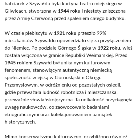
hafciarek z Szywałdu była kurtyna teatru miejskiego w
Gliwicach, stworzona w
1944 roku
i niestety zniszczona
przez Armię Czerwoną przed spaleniem całego budynku.
W czasie plebiscytu w
1921 roku
przeszło 99%
mieszkańców Szywałdu opowiedziało się za przyłączeniem
do Niemiec. Po podziale Górnego Śląska w
1922 roku
, wieś
została włączona w granice Republiki Weimarskiej. Przed
1945 rokiem
Szywałd był unikalnym kulturowym
fenomenem, stanowiącym autentyczną niemiecką
społeczność wiejską w Górnośląskim Okręgu
Przemysłowym, w odróżnieniu od pozostałych osiedli,
gdzie przeważała ludność robotnicza i mieszczanska,
przeważnie słowiańskojęzyczna. Ta unikalność przyciągnęła
uwagę naukowców, co zaowocowało badaniami
etnograficznymi oraz kolekcjonowaniem pamiątek
historycznych.
Mimo konserwatyzmu kulturowego, przybliżono również