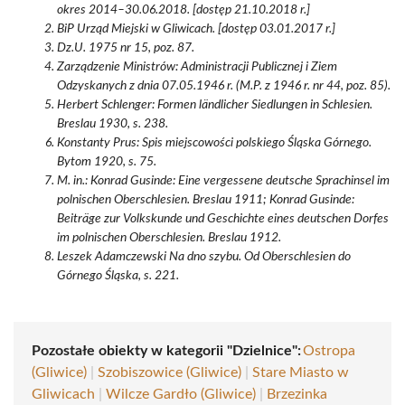
okres 2014–30.06.2018. [dostęp 21.10.2018 r.]
BiP Urząd Miejski w Gliwicach. [dostęp 03.01.2017 r.]
Dz.U. 1975 nr 15, poz. 87.
Zarządzenie Ministrów: Administracji Publicznej i Ziem
Odzyskanych z dnia 07.05.1946 r. (M.P. z 1946 r. nr 44, poz. 85).
Herbert Schlenger: Formen ländlicher Siedlungen in Schlesien.
Breslau 1930, s. 238.
Konstanty Prus: Spis miejscowości polskiego Śląska Górnego.
Bytom 1920, s. 75.
M. in.: Konrad Gusinde: Eine vergessene deutsche Sprachinsel im
polnischen Oberschlesien. Breslau 1911; Konrad Gusinde:
Beiträge zur Volkskunde und Geschichte eines deutschen Dorfes
im polnischen Oberschlesien. Breslau 1912.
Leszek Adamczewski Na dno szybu. Od Oberschlesien do
Górnego Śląska, s. 221.
Pozostałe obiekty w kategorii "Dzielnice":
Ostropa
(Gliwice)
|
Szobiszowice (Gliwice)
|
Stare Miasto w
Gliwicach
|
Wilcze Gardło (Gliwice)
|
Brzezinka