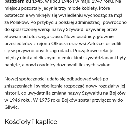
październiku 1945
, w lipcu 1946 i w maju 1947 roku. Na
miejscu pozostały jedynie trzy młode kobiety, które
ostatecznie wymknęły się wysiedleniu wychodząc za mąż
za Polaków. Po przybyciu polskiej administracji powrócono
do spolszczonej wersji nazwy Szywałd, używanej przez
Słowian od dłuższego czasu. Nowi osadnicy, głównie
przesiedleńcy z rejonu Olkusza oraz wsi Załoźce, osiedlili
się w przywróconych zagrodach. Początkowe relacje
między nimi a nielicznymi niemieckimi szywałdzianami były
napięte, a nowi osadnicy doznawali licznych szykan.
Nowej społeczności udało się odbudować wieś po
zniszczeniach i symbolicznie rozpocząć nowy rozdział w jej
historii, co uwydatniła zmiana nazwy Szywałdu na
Bojków
w 1946 roku. W 1975 roku Bojków został przyłączony do
Gliwic.
Kościoły i kaplice