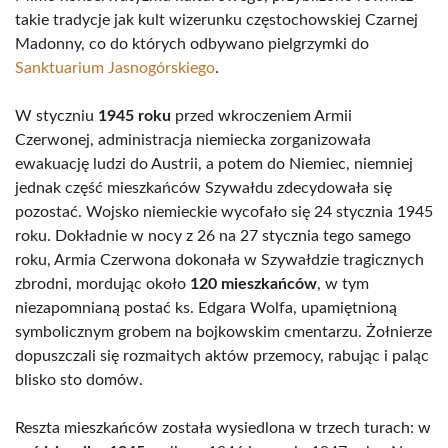
takie tradycje jak kult wizerunku częstochowskiej Czarnej
Madonny, co do których odbywano pielgrzymki do
Sanktuarium Jasnogórskiego
.
W styczniu
1945 roku
przed wkroczeniem Armii
Czerwonej, administracja niemiecka zorganizowała
ewakuację ludzi do Austrii, a potem do Niemiec, niemniej
jednak część mieszkańców Szywałdu zdecydowała się
pozostać. Wojsko niemieckie wycofało się 24 stycznia 1945
roku. Dokładnie w nocy z 26 na 27 stycznia tego samego
roku, Armia Czerwona dokonała w Szywałdzie tragicznych
zbrodni, mordując około
120 mieszkańców
, w tym
niezapomnianą postać ks. Edgara Wolfa, upamiętnioną
symbolicznym grobem na bojkowskim cmentarzu. Żołnierze
dopuszczali się rozmaitych aktów przemocy, rabując i paląc
blisko sto domów.
Reszta mieszkańców została wysiedlona w trzech turach: w