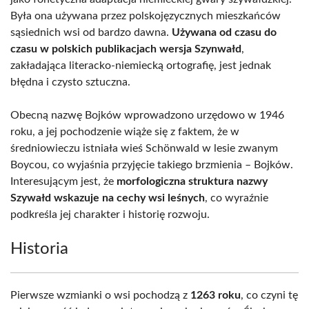
Była ona używana przez polskojęzycznych mieszkańców
sąsiednich wsi od bardzo dawna.
Używana od czasu do
czasu w polskich publikacjach wersja Szynwałd
,
zakładająca literacko-niemiecką ortografię, jest jednak
błędna i czysto sztuczna.
Obecną nazwę Bojków wprowadzono urzędowo w 1946
roku, a jej pochodzenie wiąże się z faktem, że w
średniowieczu istniała wieś Schönwald w lesie zwanym
Boycou, co wyjaśnia przyjęcie takiego brzmienia – Bojków.
Interesującym jest, że
morfologiczna struktura nazwy
Szywałd wskazuje na cechy wsi leśnych
, co wyraźnie
podkreśla jej charakter i historię rozwoju.
Historia
Pierwsze wzmianki o wsi pochodzą z
1263 roku
, co czyni tę