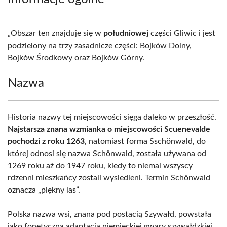
„Obszar ten znajduje się w
południowej
części Gliwic i jest
podzielony na trzy zasadnicze części: Bojków Dolny,
Bojków Środkowy oraz Bojków Górny.
Nazwa
Historia nazwy tej miejscowości sięga daleko w przeszłość.
Najstarsza znana wzmianka o miejscowości Scuenevalde
pochodzi z roku 1263
, natomiast forma Sschönwald, do
której odnosi się nazwa Schönwald, została używana od
1269 roku aż do 1947 roku, kiedy to niemal wszyscy
rdzenni mieszkańcy zostali wysiedleni. Termin Schönwald
oznacza „piękny las”.
Polska nazwa wsi, znana pod postacią Szywałd, powstała
jako fonetyczna adaptacja niemieckiej gwary szywałdzkiej.