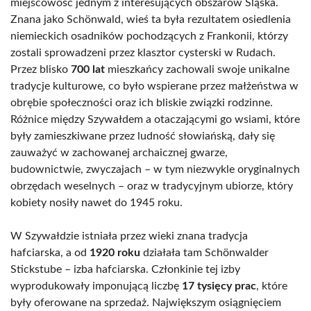
miejscowość jednym z interesujących obszarów Śląska.
Znana jako Schönwald, wieś ta była rezultatem osiedlenia
niemieckich osadników pochodzących z Frankonii, którzy
zostali sprowadzeni przez klasztor cysterski w Rudach.
Przez blisko
700 lat
mieszkańcy zachowali swoje unikalne
tradycje kulturowe, co było wspierane przez małżeństwa w
obrębie społeczności oraz ich bliskie związki rodzinne.
Różnice między Szywałdem a otaczającymi go wsiami, które
były zamieszkiwane przez ludność słowiańską, dały się
zauważyć w zachowanej archaicznej gwarze,
budownictwie, zwyczajach – w tym niezwykle oryginalnych
obrzędach weselnych – oraz w tradycyjnym ubiorze, który
kobiety nosiły nawet do 1945 roku.
W Szywałdzie istniała przez wieki znana tradycja
hafciarska, a od
1920 roku
działała tam Schönwalder
Stickstube – izba hafciarska. Członkinie tej izby
wyprodukowały imponującą liczbę
17 tysięcy prac
, które
były oferowane na sprzedaż. Największym osiągnięciem