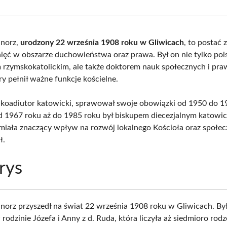
Facebook
X
Pinterest
What
(Twitter)
dnorz,
urodzony 22 września 1908 roku w Gliwicach
, to postać 
nięć w obszarze duchowieństwa oraz prawa. Był on nie tylko pol
zymskokatolickim, ale także doktorem nauk społecznych i pra
ry pełnił ważne funkcje kościelne.
 koadiutor katowicki, sprawował swoje obowiązki od 1950 do 1
d 1967 roku aż do 1985 roku był biskupem diecezjalnym katowic
 miała znaczący wpływ na rozwój lokalnego Kościoła oraz społec
ł.
rys
norz przyszedł na świat 22 września 1908 roku w Gliwicach. By
rodzinie Józefa i Anny z d. Ruda, która liczyła aż siedmioro rod