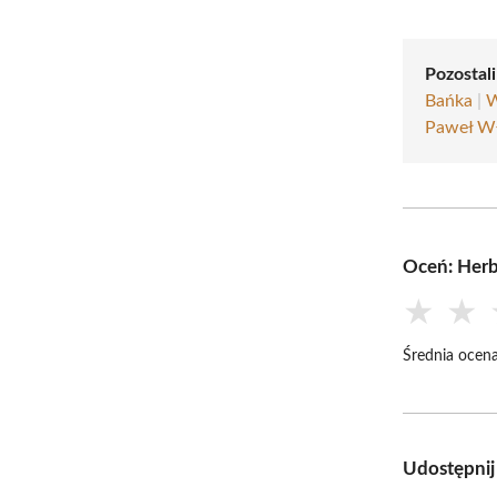
Pozostali
Bańka
|
W
Paweł Wł
Oceń: Herb
★
★
Średnia ocena
Udostępnij