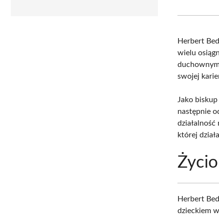
Herbert Be
wielu osiąg
duchownym r
swojej karie
Jako biskup
następnie o
działalność
której działa
Życio
Herbert Bed
dzieckiem w 