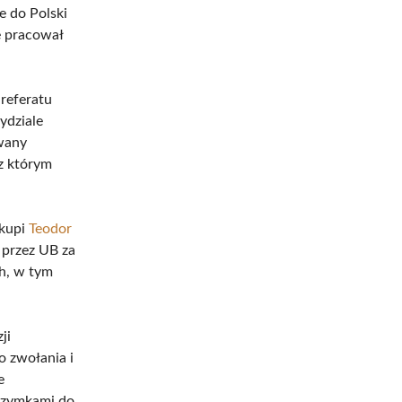
e do Polski
e pracował
 referatu
ydziale
owany
z którym
skupi
Teodor
 przez UB za
ch, w tym
ji
o zwołania i
e
rzymkami do