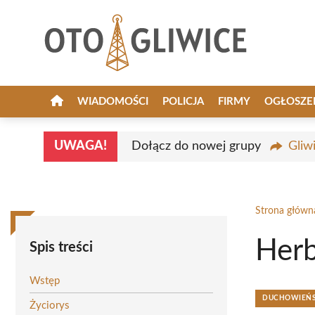
Przejdź
do
treści
WIADOMOŚCI
POLICJA
FIRMY
OGŁOSZE
UWAGA!
Dołącz do nowej grupy
Gliw
Strona główn
Herb
Spis treści
Wstęp
DUCHOWIEŃST
Życiorys