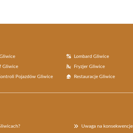
Facebook
X
Pinterest
WhatsApp
LinkedIn
Email
(Twitter)
Gliwice
Lombard Gliwice
f Gliwice
Fryzjer Gliwice
Kontroli Pojazdów Gliwice
Restauracje Gliwice
liwicach?
Uwaga na konsekwencje u