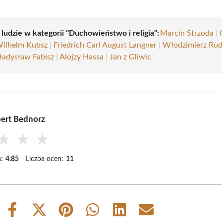
 ludzie w kategorii "Duchowieństwo i religia":
Marcin Strzoda
|
ilhelm Kubsz
|
Friedrich Carl August Langner
|
Włodzimierz Rud
adysław Fabisz
|
Alojzy Hassa
|
Jan z Gliwic
ert Bednorz
★
★
★
:
4.85
Liczba ocen:
11
Share
Share
Share
Share
Share
Share
on
on
on
on
on
on