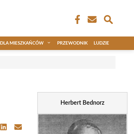
DLA MIESZKAŃCÓW
PRZEWODNIK
LUDZIE
Herbert Bednorz
e
Share
Share
on
on