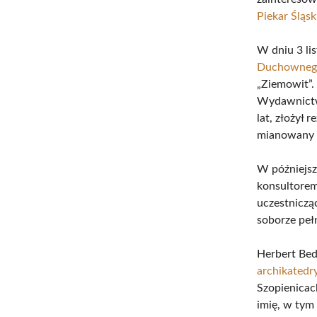
Piekar Śląsk
W dniu 3 li
Duchowneg
„Ziemowit”.
Wydawnictw 
lat, złożył 
mianowany 
W późniejsz
konsultorem
uczestniczą
soborze pełn
Herbert Bed
archikatedr
Szopienicac
imię, w ty