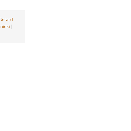
Gerard
nicki
|