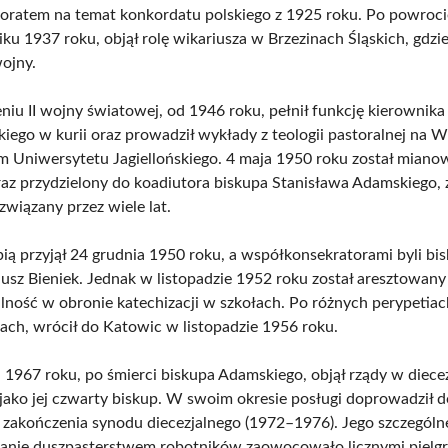
oratem na temat konkordatu polskiego z 1925 roku. Po powroci
iku 1937 roku, objął rolę wikariusza w Brzezinach Śląskich, gdzi
wojny.
niu II wojny światowej, od 1946 roku, pełnił funkcję kierownika
kiego w kurii oraz prowadził wykłady z teologii pastoralnej na W
m Uniwersytetu Jagiellońskiego. 4 maja 1950 roku został mian
az przydzielony do koadiutora biskupa Stanisława Adamskiego, 
związany przez wiele lat.
pią przyjął 24 grudnia 1950 roku, a współkonsekratorami byli bi
liusz Bieniek. Jednak w listopadzie 1952 roku został aresztowany
alność w obronie katechizacji w szkołach. Po różnych perypetia
ach, wrócił do Katowic w listopadzie 1956 roku.
a 1967 roku, po śmierci biskupa Adamskiego, objął rządy w diecez
 jako jej czwarty biskup. W swoim okresie posługi doprowadził d
zakończenia synodu diecezjalnego (1972–1976). Jego szczególn
anie duszpasterstwem robotników zaowocowało licznymi pielg