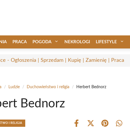
NIA
PRACA
POGODA
NEKROLOGI
LIFESTYLE
ice - Ogłoszenia | Sprzedam | Kupię | Zamienię | Praca
a
/
Ludzie
/
Duchowieństwo i religia
/
Herbert Bednorz
ert Bednorz
WO I RELIGIA
Share
Share
Share
Shar
on
on
on
on