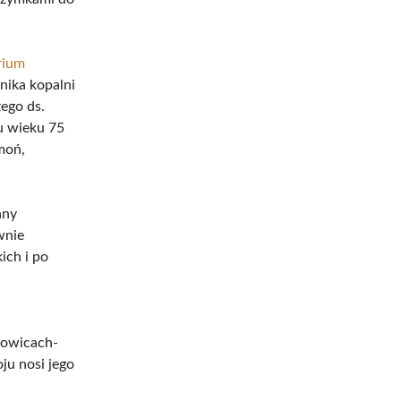
rium
nika kopalni
ego ds.
u wieku 75
imoń,
any
wnie
ich i po
atowicach-
ju nosi jego