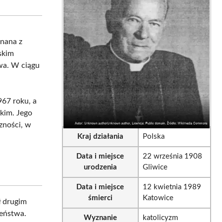
sApp
LinkedIn
Email
znana z
skim
wa. W ciągu
967 roku, a
kim. Jego
zności, w
Kraj działania
Polska
Data i miejsce
22 września 1908
urodzenia
Gliwice
Data i miejsce
12 kwietnia 1989
śmierci
Katowice
ł drugim
zeństwa.
Wyznanie
katolicyzm