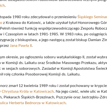
ich
.
stopada 1980 roku zdecydował o przeniesieniu
Śląskiego Semina
o
z Krakowa do Katowic, a także uzyskał tytuł Honorowego Gór
 Pełnił również funkcję współprzewodniczącego Zespołu Robocz
i Czasopism w latach 1981-1985. W 1983 roku, po osiągnięci
rezygnację z biskupstwa, a jego następcą został biskup Damian Z
przez
Jana Pawła II
.
ym okresie, po ogłoszeniu soboru watykańskiego II, został wybr
 w Komisji ds. Laikatu oraz Środków Masowego Przekazu, akty
c w sesjach soborowych. Zasiadał w Komisji Apostolstwa Świeck
ił rolę członka Posoborowej Komisji ds. Laikatu.
norz zmarł 12 kwietnia 1989 roku i został pochowany w krypcie
y Chrystusa Króla w Katowicach
. Na jego cześć, wiele ulic w K
h, Piekarach Śląskich-Brzezinach, Pszczynie oraz Jastrzębiu-Zdro
m
ulica Herberta Bednorza w Katowicach
.