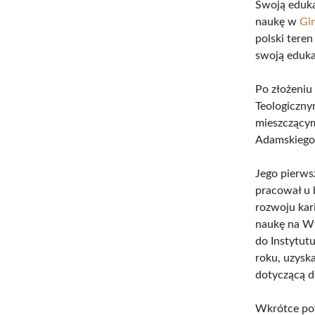
Swoją eduka
naukę w
Gi
polski tere
swoją eduka
Po złożeniu
Teologiczn
mieszczącym
Adamskiego
Jego pierws
pracował u 
rozwoju kari
naukę na Wy
do Instytut
roku, uzysk
dotyczącą d
Wkrótce pot