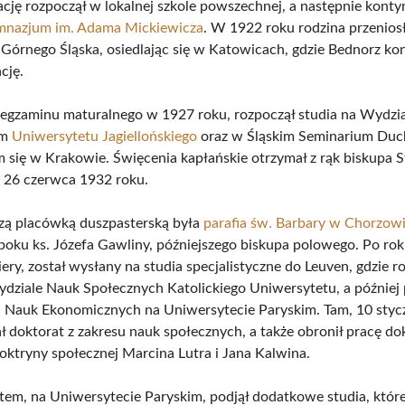
cję rozpoczął w lokalnej szkole powszechnej, a następnie kont
mnazjum im. Adama Mickiewicza
. W 1922 roku rodzina przeniosł
n Górnego Śląska, osiedlając się w Katowicach, gdzie Bednorz k
cję.
 egzaminu maturalnego w 1927 roku, rozpoczął studia na Wydzi
ym
Uniwersytetu Jagiellońskiego
oraz w Śląskim Seminarium Du
 się w Krakowie. Święcenia kapłańskie otrzymał z rąk biskupa 
 26 czerwca 1932 roku.
zą placówką duszpasterską była
parafia św. Barbary w Chorzow
boku ks. Józefa Gawliny, późniejszego biskupa polowego. Po roku
ery, został wysłany na studia specjalistyczne do Leuven, gdzie r
dziale Nauk Społecznych Katolickiego Uniwersytetu, a później p
u Nauk Ekonomicznych na Uniwersytecie Paryskim. Tam, 10 styc
ał doktorat z zakresu nauk społecznych, a także obronił pracę do
oktryny społecznej Marcina Lutra i Jana Kalwina.
em, na Uniwersytecie Paryskim, podjął dodatkowe studia, któr