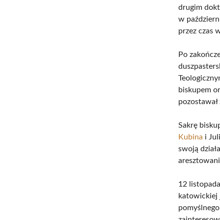
drugim dokt
w październ
przez czas 
Po zakończe
duszpasters
Teologiczny
biskupem or
pozostawał 
Sakrę bisku
Kubina
i Ju
swoją dział
aresztowani
12 listopad
katowickiej
pomyślnego 
zainteresow