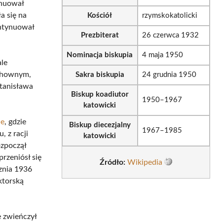
ynuował
a się na
Kościół
rzymskokatolicki
ontynuował
Prezbiterat
26 czerwca 1932
Nominacja biskupia
4 maja 1950
ale
chownym,
Sakra biskupia
24 grudnia 1950
Stanisława
Biskup koadiutor
1950–1967
katowicki
ie
, gdzie
Biskup diecezjalny
1967–1985
, z racji
katowicki
ozpoczął
rzeniósł się
Źródło:
Wikipedia
znia 1936
ktorską
e zwieńczył