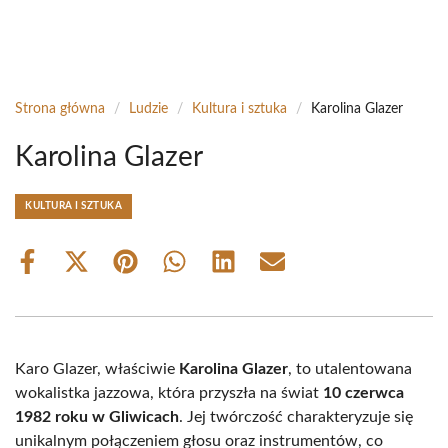
Strona główna
/
Ludzie
/
Kultura i sztuka
/
Karolina Glazer
Karolina Glazer
KULTURA I SZTUKA
Share
Share
Share
Share
Share
Share
on
on
on
on
on
on
Facebook
X
Pinterest
WhatsApp
LinkedIn
Email
(Twitter)
Karo Glazer, właściwie
Karolina Glazer
, to utalentowana
wokalistka jazzowa, która przyszła na świat
10 czerwca
1982 roku w Gliwicach
. Jej twórczość charakteryzuje się
unikalnym połączeniem głosu oraz instrumentów, co