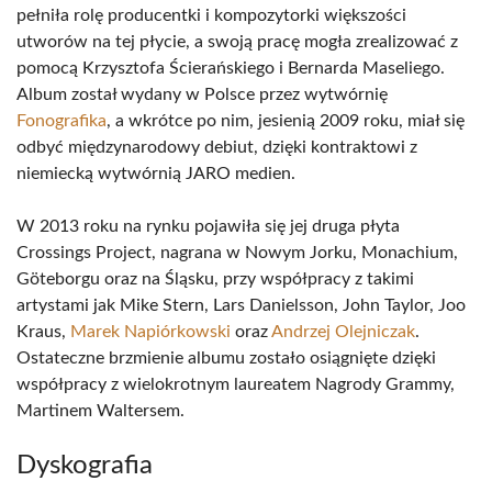
pełniła rolę producentki i kompozytorki większości
utworów na tej płycie, a swoją pracę mogła zrealizować z
pomocą Krzysztofa Ścierańskiego i Bernarda Maseliego.
Album został wydany w Polsce przez wytwórnię
Fonografika
, a wkrótce po nim, jesienią 2009 roku, miał się
odbyć międzynarodowy debiut, dzięki kontraktowi z
niemiecką wytwórnią JARO medien.
W 2013 roku na rynku pojawiła się jej druga płyta
Crossings Project, nagrana w Nowym Jorku, Monachium,
Göteborgu oraz na Śląsku, przy współpracy z takimi
artystami jak Mike Stern, Lars Danielsson, John Taylor, Joo
Kraus,
Marek Napiórkowski
oraz
Andrzej Olejniczak
.
Ostateczne brzmienie albumu zostało osiągnięte dzięki
współpracy z wielokrotnym laureatem Nagrody Grammy,
Martinem Waltersem.
Dyskografia