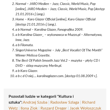
Normal – JARO Medien – Jazz, Classic, World Music, Pop
[online], JARO Medien – Jazz, Classic, World Music, Pop [dostęp
21.01.2016 r.] (ang.).
Home – Karo Glazer Official [online], Karo Glazer Official
[dostęp 21.01.2016 r.] (ang.).
a b Normal – Karolina Glazer, Fonografika 2009.
a b Karolina Glazer_ – wykonawca w Muzzo.pl – Alternatywa,
Inne, Jazz.
a b Filomata.
SingerUniverse Magazine – July „Best Vocalist Of The Month”
Winner Melissa Goyette.
The Best Of Polish Smooth Jazz Vol.2 – muzyka – płyty CD i
DVD – sklep muzyczny Merlin.pl.
a b Karo Glazer.
a b c d O niej…. karolinaglazer.com. [dostęp 01.08.2009 r.].
Pozostali ludzie w kategorii "Kultura i
sztuka":
Andrzej Szuba
|
Radosław Szlaga
|
Richard
Wetz
|
Ilona Ziok
|
Ryszard Dreger
|
Jacek Wołoszczuk