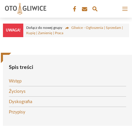
Przejdź
M
do
treści
Dołącz do nowej grupy
Gliwice - Ogłoszenia | Sprzedam |
UWAGA!
Kupię | Zamienię | Praca
Spis treści
Wstęp
Życiorys
Dyskografia
Przypisy