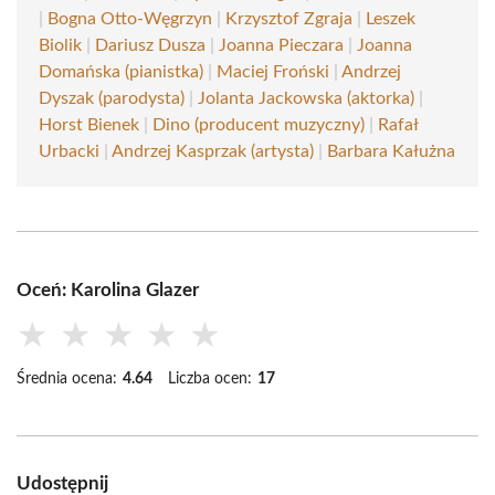
|
Bogna Otto-Węgrzyn
|
Krzysztof Zgraja
|
Leszek
Biolik
|
Dariusz Dusza
|
Joanna Pieczara
|
Joanna
Domańska (pianistka)
|
Maciej Froński
|
Andrzej
Dyszak (parodysta)
|
Jolanta Jackowska (aktorka)
|
Horst Bienek
|
Dino (producent muzyczny)
|
Rafał
Urbacki
|
Andrzej Kasprzak (artysta)
|
Barbara Kałużna
Oceń: Karolina Glazer
★
★
★
★
★
Średnia ocena:
4.64
Liczba ocen:
17
Udostępnij