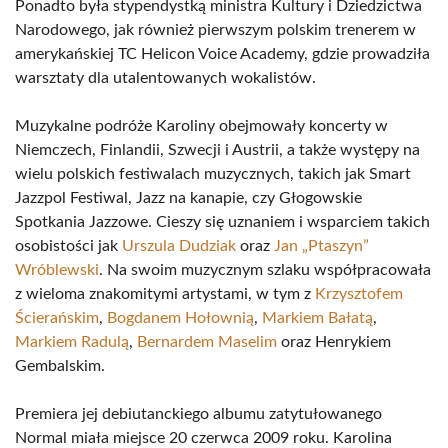
Ponadto była stypendystką ministra Kultury i Dziedzictwa
Narodowego, jak również pierwszym polskim trenerem w
amerykańskiej TC Helicon Voice Academy, gdzie prowadziła
warsztaty dla utalentowanych wokalistów.
Muzykalne podróże Karoliny obejmowały koncerty w
Niemczech, Finlandii, Szwecji i Austrii, a także występy na
wielu polskich festiwalach muzycznych, takich jak Smart
Jazzpol Festiwal, Jazz na kanapie, czy Głogowskie
Spotkania Jazzowe. Cieszy się uznaniem i wsparciem takich
osobistości jak
Urszula Dudziak
oraz
Jan „Ptaszyn”
Wróblewski
. Na swoim muzycznym szlaku współpracowała
z wieloma znakomitymi artystami, w tym z
Krzysztofem
Ścierańskim
,
Bogdanem Hołownią
,
Markiem Bałatą
,
Markiem Radulą
,
Bernardem Maselim
oraz Henrykiem
Gembalskim.
Premiera jej debiutanckiego albumu zatytułowanego
Normal miała miejsce 20 czerwca 2009 roku. Karolina